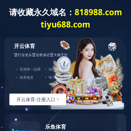
English
Español
Français
Русский
TONGHUAS
同花顺（中