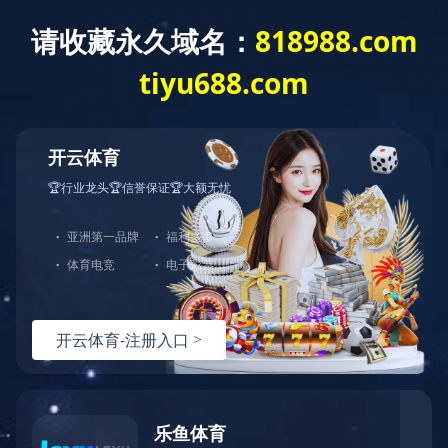
English
Español
Français
Русский
TONGHUAS
同花顺（中