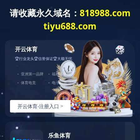
English
Español
Français
Русский
TONGHUAS
同花顺（中