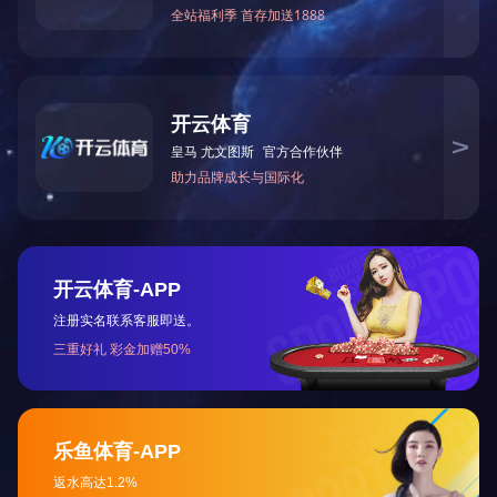
科研院所
中国农业机械化科学研究院集团有限
中国中元国际工程有限公司
公司
国机集团科学技术研究院有限
机械工业第六设计研究院有限公司
沈阳仪表科学研究院有限公司
甘肃蓝科石化高新装备股份有限公司
国机精工集团股份有限公司
中国电器科学研究院股份有限公司
广州机械科学研究院有限公司
成都工具研究所有限公司
中国同花顺网页版研究院股份
国机数字科技有限公司
机械工业规划研究院有限公司
汽车企业
其他企业
友情链接
|
内
京ICP备：
05005561
京公网安备：1104013
星空web版登录入口
|
开云官方网页版
|
乐竞
|
kaiyun·开云(中国)官方网站